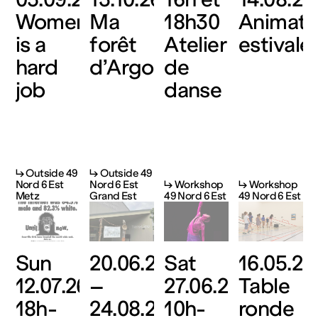
Women
Ma
18h30
Animati
is a
forêt
Atelier
estivale
hard
d’Argonne
de
job
danse
↳ Outside 49
↳ Outside 49
Nord 6 Est
Nord 6 Est
↳ Workshop
↳ Workshop
Metz
Grand Est
49 Nord 6 Est
49 Nord 6 Est
Sun
20.06.26
Sat
16.05.26
12.07.26,
–
27.06.26,
Table
18h-
24.08.26
10h-
ronde