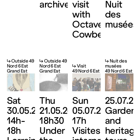
archives
visit
Nuit
with
des
Octave
musées
Cowbell
↳ Outside 49
↳ Outside 49
↳ Nuit des
Nord 6 Est
Nord 6 Est
↳ Visit
musées
Grand Est
Grand Est
49 Nord 6 Est
49 Nord 6 Est
Sat
Thu
Sun
25.07.20
30.05.26,
21.05.26,
05.07.26,
Garden
14h-
18h30
17h
and
18h
Under
Visites
heritage