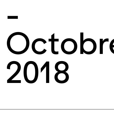
11 a.m. – 7
-
p.m.
Octobr
2018