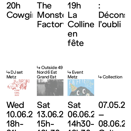
20h
The
19h
:
Cowgirlboy
Monster
La
Déconst
Factory
Colline
l’oubli
en
fête
↳ Outside 49
↳ DJ set
Nord 6 Est
↳ Event
Metz
Grand Est
Metz
↳ Collection
Wed
Sat
Sat
07.05.26
10.06.26,
13.06.26,
06.06.26,
–
18h-
15h-
14h30-
08.06.26