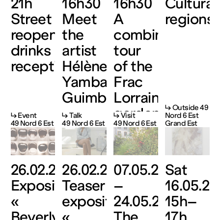
21h
16h30
16h30
Cultural
Street
Meet
A
regions
reopening
the
combined
drinks
artist
tour
reception
Hélène
of the
Yamba-
Frac
Guimbi
Lorraine
↳ Outside 49
gardens
↳ Event
↳ Talk
↳ Visit
Nord 6 Est
49 Nord 6 Est
49 Nord 6 Est
49 Nord 6 Est
Grand Est
and
the
Cloître
26.02.26
26.02.26
07.05.26
Sat
des
Exposition
Teaser
–
16.05.26
Récollets
«
exposition
24.05.26
15h–
Beverly
«
The
17h