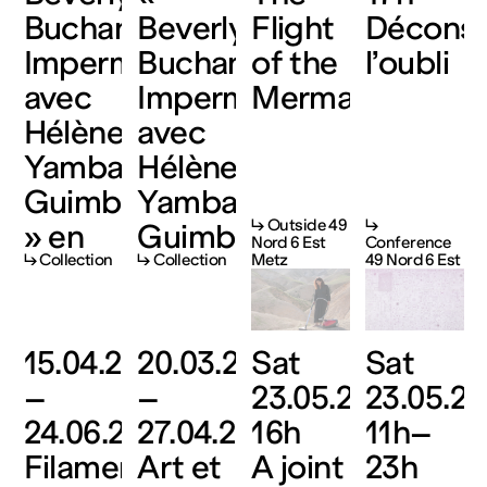
Buchanan.
Beverly
Flight
Déconst
Impermanences,
Buchanan.
of the
l’oubli
avec
Impermanences,
Mermaids
Hélène
avec
Yamba-
Hélène
Guimbi
Yamba-
↳ Outside 49
↳
» en
Guimbi
Nord 6 Est
Conference
↳ Collection
↳ Collection
Metz
49 Nord 6 Est
LSF
»
15.04.26
20.03.26
Sat
Sat
–
–
23.05.26,
23.05.26
24.06.26
27.04.26
16h
11h–
Filaments
Art et
A joint
23h