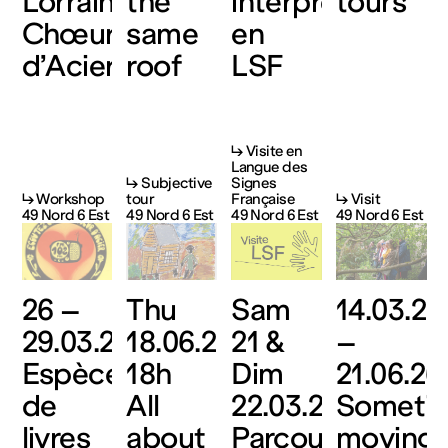
Lorraine
the
interprétées
tours
Chœurs
same
en
d’Acier
roof
LSF
↳ Visite en
Langue des
↳ Subjective
Signes
↳ Workshop
tour
Française
↳ Visit
49 Nord 6 Est
49 Nord 6 Est
49 Nord 6 Est
49 Nord 6 Est
26 –
Thu
Sam
14.03.26
29.03.26
18.06.26,
21 &
–
Espèces
18h
Dim
21.06.26
de
All
22.03.26
Someti
livres
about
Parcours
moving