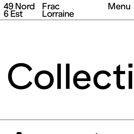
49 Nord
Frac
Menu
6 Est
Lorraine
Collect
Fonds
régional
d’art