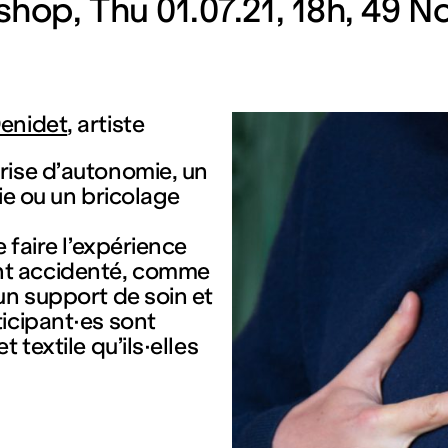
shop
Thu 01.07.21, 18h
49 No
Denidet
, artiste
rise d’autonomie, un
ie ou un bricolage
faire l’expérience
nt accidenté, comme
un support de soin et
icipant·es sont
 textile qu’ils·elles