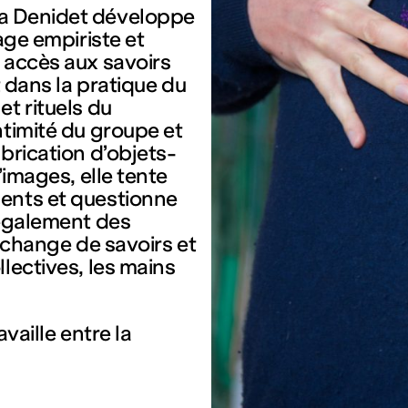
ra Denidet développe
age empiriste et
 accès aux savoirs
t dans la pratique du
t rituels du
ntimité du groupe et
brication d’objets-
’images, elle tente
ments et questionne
 également des
’échange de savoirs et
lectives, les mains
availle entre la