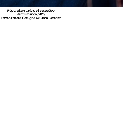
Réparation visible et collective
Performance, 2019
Photo Estelle Chaigne © Clara Denidet
Visit and informations
Your visit
Kids
Welcoming disabled
visitors
Privatisations
About us
 participant·es maximum
Jobs
Press
Subscribe