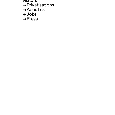
visitors
Privatisations
About us
Jobs
Press
Visit and informations
Your visit
Kids
Subscribe
Welcoming disabled
visitors
Privatisations
About us
+33 (0)3 87 74 20 02
Jobs
Sun: 11h – 19h
↳ info@fraclorraine.org
Press
Subscribe