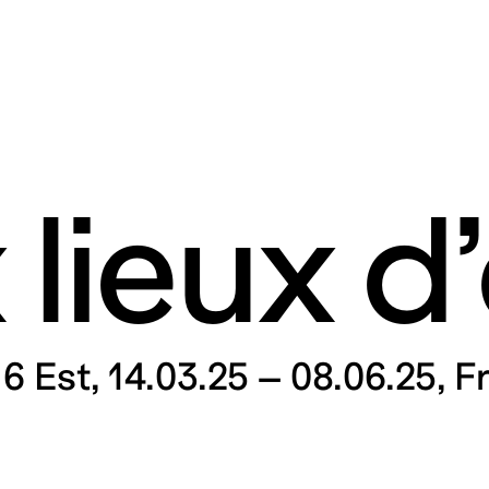
lieux d
rt contemporain de L
itaires 57000 Metz F
6 Est
14.03.25 – 08.06.25
Fr
Tue – Fri: 2 
Sat – Sun: 11