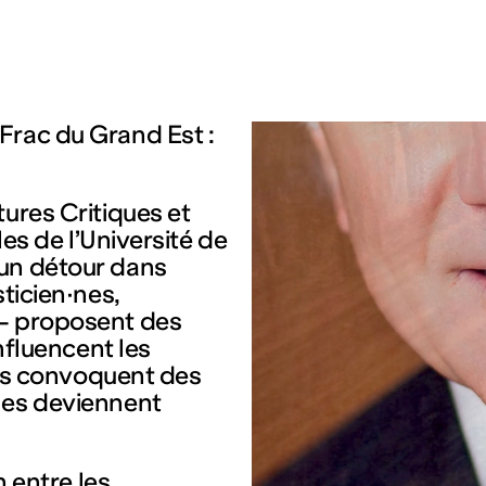
Frac du Grand Est :
tures Critiques et
les de l’Université de
 un détour dans
sticien·nes,
 – proposent des
influencent les
lles convoquent des
ges deviennent
n entre les