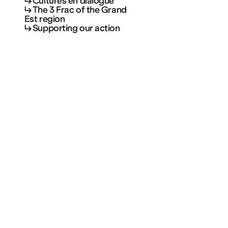
Cultures en dialogue
The 3 Frac of the Grand
Est region
Supporting our action
Partenariats
Artists
Join our mailing list
Education
Residencies
Social workers
Index
Cultural field
Cultures en dialogue
The 3 Frac of the Grand
Est region
Ouvert | Free admission
Supporting our action
Tue – Fri: 14h – 18h | Sat – 
Join our mailing list