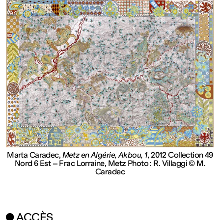
FRANCE
Closed
Free
admission
Tue – Fri: 2
Marta Caradec,
Metz en Algérie, Akbou, 1
, 2012 Collection 49
– 6 p.m.
Nord 6 Est – Frac Lorraine, Metz Photo : R. Villaggi © M.
Caradec
Sat – Sun:
● ACCÈS