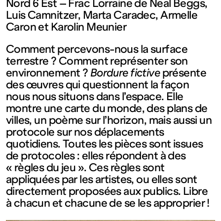
contemporain
Nord 6 Est – Frac Lorraine de Neal Beggs,
Luis Camnitzer, Marta Caradec, Armelle
Caron et Karolin Meunier
de
Comment percevons-nous la surface
Lorraine
terrestre ? Comment représenter son
environnement ?
Bordure fictive
présente
des œuvres qui questionnent la façon
1 bis, rue
nous nous situons dans l’espace. Elle
montre une carte du monde, des plans de
des
villes, un poème sur l’horizon, mais aussi un
protocole sur nos déplacements
quotidiens. Toutes les pièces sont issues
Trinitaires
de protocoles : elles répondent à des
« règles du jeu ». Ces règles sont
57000
appliquées par les artistes, ou elles sont
directement proposées aux publics. Libre
à chacun et chacune de se les approprier !
Metz