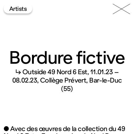
49 Nord
Frac
Menu
Artists
6 Est
Lorraine
Bordure fictive
↳ Outside 49 Nord 6 Est
11.01.23 –
08.02.23
Collège Prévert, Bar-le-Duc
Fonds
(55)
régional
d’art
● Avec des œuvres de la collection du 49