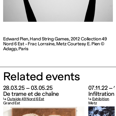
contemporain
de
Lorraine
Edward Pien, Hand String Games, 2012 Collection 49
Nord 6 Est - Frac Lorraine, Metz Courtesy E. Pien ©
1 bis, rue
Adagp, Paris
des
Related events
Trinitaires
28.03.25 – 03.05.25
07.11.22 – 
57000
De trame et de chaîne
Infiltration
↳
Outside 49 Nord 6 Est
↳
Exhibition
Grand Est
Metz
Metz