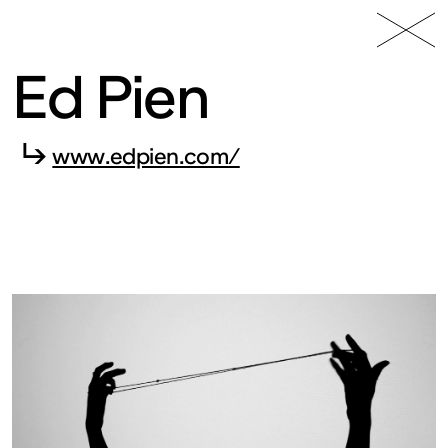
49 Nord
Frac
Menu
6 Est
Lorraine
Ed Pien
↳
www.edpien.com/
Fonds
régional
d’art