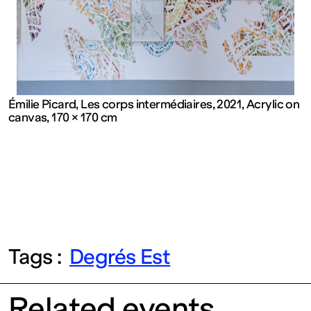
contemporain
de
Lorraine
Émilie Picard, Les corps intermédiaires, 2021, Acrylic on
canvas, 170 × 170 cm
1 bis, rue
des
Trinitaires
57000
Tags :
Degrés Est
Metz
Related events