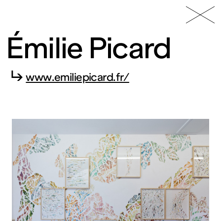
49 Nord
Frac
Menu
6 Est
Lorraine
Émilie Picard
↳
www.emiliepicard.fr/
Fonds
régional
d’art