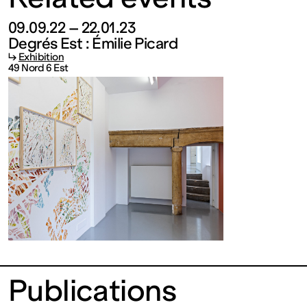
FRANCE
09.09.22 – 22.01.23
Degrés Est : Émilie Picard
Ouvert
↳
Exhibition
49 Nord 6 Est
Free
admission
Tue – Fri: 2
– 6 p.m.
Sat – Sun:
Publications