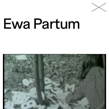
49 Nord
Frac
Menu
6 Est
Lorraine
Ewa Partum
Fonds
régional
d’art