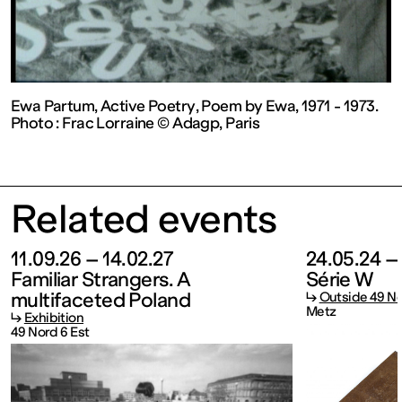
contemporain
de
Lorraine
Ewa Partum, Active Poetry, Poem by Ewa, 1971 - 1973.
Photo : Frac Lorraine © Adagp, Paris
1 bis, rue
Related events
des
11.09.26 – 14.02.27
24.05.24 –
Trinitaires
Familiar Strangers. A
Série W
multifaceted Poland
↳
Outside 49 No
Metz
57000
↳
Exhibition
49 Nord 6 Est
Metz