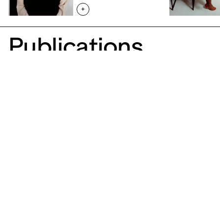
+
Publications
Program
Collection and
publications
Exhibitions
Events
Collection
Kids
On permanent display
Visits
Éditions
—
Documentation Centre
Current
Upcoming
Archives
Mentions légales
Politique de confidentialité – données personnelles