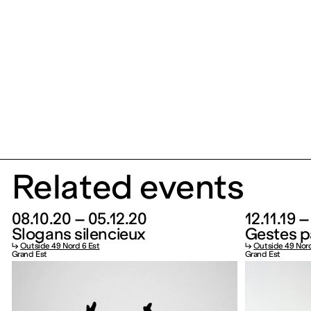
Related events
08.10.20 – 05.12.20
12.11.19 –
Slogans silencieux
Gestes p
↳
Outside 49 Nord 6 Est
↳
Outside 49 Nord
Grand Est
Grand Est