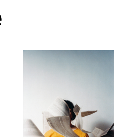
e
rt contemporain de L
itaires 57000 Metz F
Tue – Fri: 2 
Sat – Sun: 11