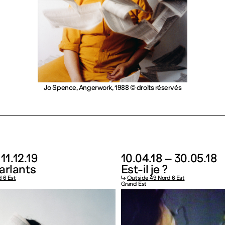
Jo Spence, Angerwork, 1988 © droits réservés
 11.12.19
10.04.18 – 30.05.18
arlants
Est-il je ?
 6 Est
↳
Outside 49 Nord 6 Est
Grand Est