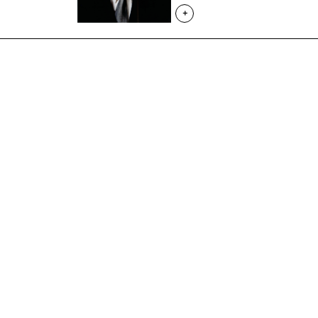
+
Visit and informations
Your visit
Kids
Welcoming disabled
visitors
Privatisations
About us
Jobs
Press
Subscribe