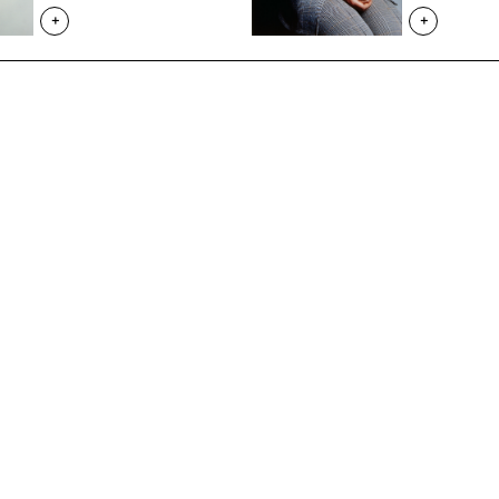
+
+
Partenariats
Artists
Education
Residencies
Social workers
Index
Cultural field
Cultures en dialogue
The 3 Frac of the Grand
Est region
Supporting our action
Join our mailing list