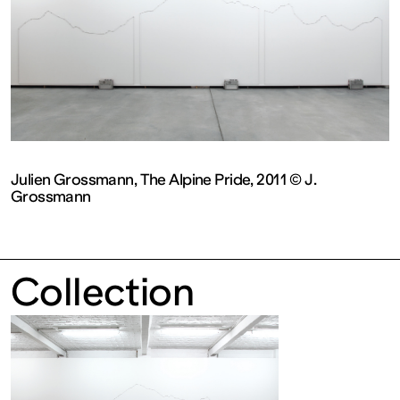
contemporain
de
Lorraine
1 bis, rue
Julien Grossmann, The Alpine Pride, 2011 © J.
Grossmann
des
Trinitaires
Collection
57000
Metz