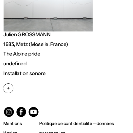
FRANCE
Ouvert
Julien GROSSMANN
Free
1983, Metz (Moselle, France)
The Alpine pride
admission
undefined
Installation sonore
Tue – Fri: 2
+
– 6 p.m.
Sat – Sun:
Mentions
Politique de confidentialité – données