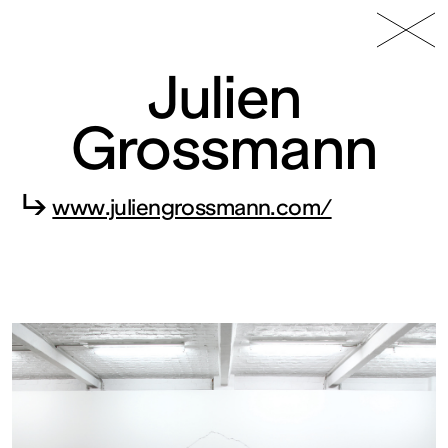
49 Nord
Frac
Menu
6 Est
Lorraine
Julien
Grossmann
↳
www.juliengrossmann.com/
Fonds
régional
d’art