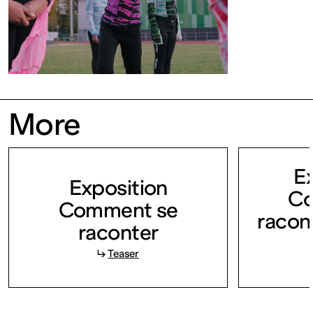
FRANCE
Closed
Free
More
admission
E
Tue – Fri: 2
Exposition
Co
Comment se
racon
– 6 p.m.
raconter
↳
Teaser
Sat – Sun: