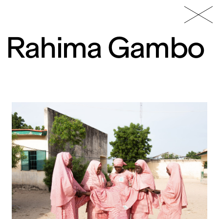
49 Nord
Frac
Menu
6 Est
Lorraine
Rahima Gambo
Fonds
régional
d’art