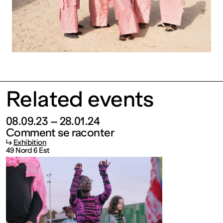
contemporain
de
Lorraine
1 bis, rue
Related events
des
08.09.23 – 28.01.24
Comment se raconter
↳
Exhibition
Trinitaires
49 Nord 6 Est
57000
Metz