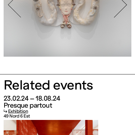
contemporain
de
Lorraine
1 bis, rue
des
Related events
Trinitaires
23.02.24 – 18.08.24
Presque partout
57000
↳
Exhibition
49 Nord 6 Est
Metz