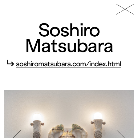
49 Nord
Frac
Menu
6 Est
Lorraine
Soshiro
Matsubara
↳
soshiromatsubara.com/index.html
Fonds
régional
d’art