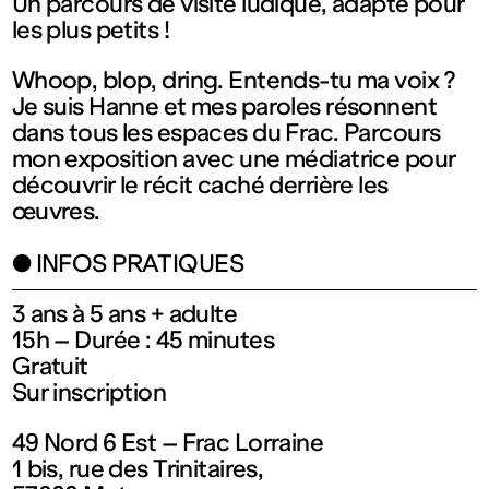
contemporain
Un parcours de visite ludique, adapté pour
les plus petits !
de
Whoop, blop, dring. Entends-tu ma voix ?
Je suis Hanne et mes paroles résonnent
Lorraine
dans tous les espaces du Frac. Parcours
mon exposition avec une médiatrice pour
découvrir le récit caché derrière les
1 bis, rue
œuvres.
des
INFOS PRATIQUES
3 ans à 5 ans + adulte
Trinitaires
15h – Durée : 45 minutes
Gratuit
57000
Sur inscription
49 Nord 6 Est – Frac Lorraine
Metz
1 bis, rue des Trinitaires,