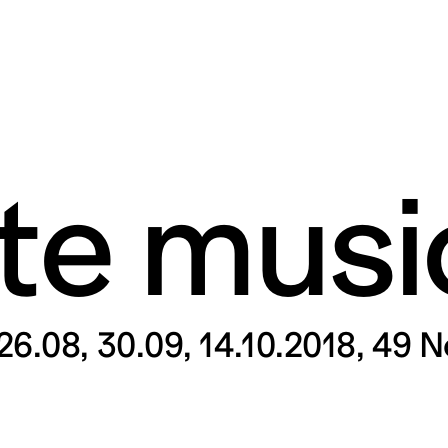
ite musi
rt contemporain de L
itaires 57000 Metz F
26.08, 30.09, 14.10.2018, 49 
Tue – Fri: 2 
Sat – Sun: 11