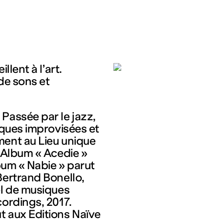
llent à l’art.
de sons et
Passée par le jazz,
iques improvisées et
ment au Lieu unique
… Album « Acedie »
lbum « Nabie » parut
Bertrand Bonello,
el de musiques
cordings, 2017.
t aux Editions Naïve