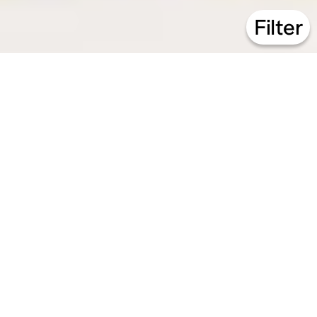
Filter
21.07 – 14.08.26
Animations estivales
↳
Workshop
49 Nord 6 Est