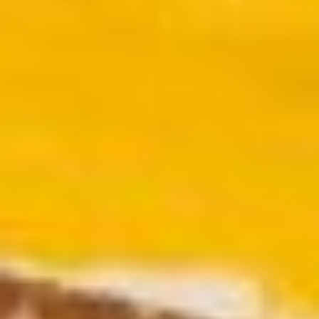
FRANCE
Closed
Free
admission
Tue – Fri: 2
– 6 p.m.
Sat – Sun: