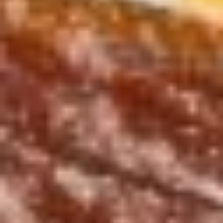
11 a.m. – 7
p.m.