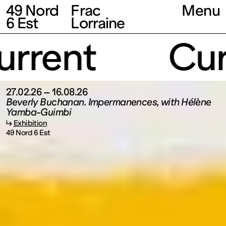
49 Nord
Frac
Menu
6 Est
Lorraine
rrent
Curr
27.02.26 – 16.08.26
Beverly Buchanan. Impermanences, with Hélène
Yamba-Guimbi
↳
Exhibition
49 Nord 6 Est
Fonds
régional
d’art