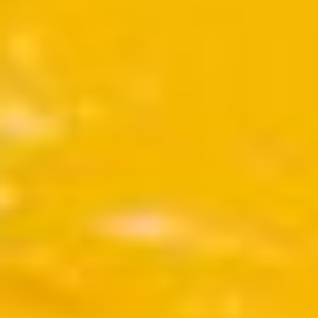
contemporain
de
Lorraine
1 bis, rue
des
Trinitaires
57000
Metz