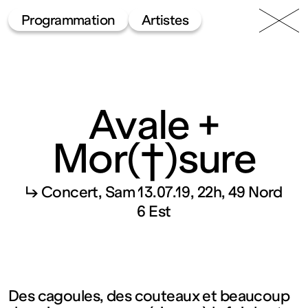
49 Nord
Frac
Menu
Programmation
Artistes
6 Est
Lorraine
Avale +
Mor(†)sure
Fonds
↳ Concert
Sam 13.07.19, 22h
49 Nord
6 Est
régional
d’art
Des cagoules, des couteaux et beaucoup