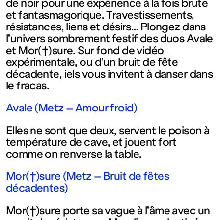
contemporain
de noir pour une expérience à la fois brute
et fantasmagorique. Travestissements,
résistances, liens et désirs… Plongez dans
de
l’univers sombrement festif des duos Avale
et Mor(†)sure. Sur fond de vidéo
Lorraine
expérimentale, ou d’un bruit de fête
décadente, iels vous invitent à danser dans
le fracas.
1 bis, rue
Avale (Metz – Amour froid)
des
Elles ne sont que deux, servent le poison à
température de cave, et jouent fort
Trinitaires
comme on renverse la table.
57000
Mor(†)sure (Metz – Bruit de fêtes
décadentes)
Metz
Mor(†)sure porte sa vague à l’âme avec un