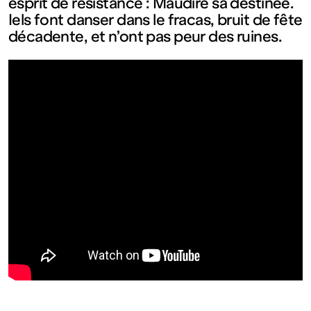
esprit de résistance : Maudire sa destinée.
Ouvert
Iels font danser dans le fracas, bruit de fête
décadente, et n’ont pas peur des ruines.
Entrée
gratuite
Mar – Ven
: 14h – 18h
Sam – Dim
: 11h – 19h