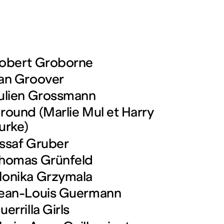
obert Groborne
an Groover
ulien Grossmann
round (Marlie Mul et Harry
urke)
ssaf Gruber
homas Grünfeld
onika Grzymala
ean-Louis Guermann
uerrilla Girls