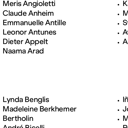
Meris Angioletti
K
Claude Anheim
M
Emmanuelle Antille
S
Leonor Antunes
A
Dieter Appelt
A
Naama Arad
Lynda Benglis
I
Madeleine Berkhemer
J
Bertholin
M
André Bicelli
R