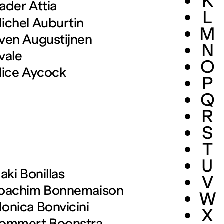
K
ader Attia
L
ichel Auburtin
M
ven Augustijnen
N
vale
O
lice Aycock
P
Q
R
S
T
U
ñaki Bonillas
V
oachim Bonnemaison
W
onica Bonvicini
X
ommert Boonstra