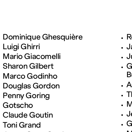
Dominique Ghesquière
R
Luigi Ghirri
J
Mario Giacomelli
J
Sharon Gilbert
G
B
Marco Godinho
A
Douglas Gordon
T
Penny Goring
M
Gotscho
J
Claude Goutin
G
Toni Grand