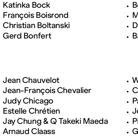
Katinka Bock
B
François Boisrond
M
Christian Boltanski
D
Gerd Bonfert
B
Jean Chauvelot
W
Jean-François Chevalier
C
Judy Chicago
P
Estelle Chrétien
J
Jay Chung & Q Takeki Maeda
P
Arnaud Claass
G