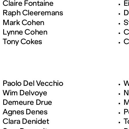
Claire Fontaine
E
Raph Cleeremans
D
Mark Cohen
S
Lynne Cohen
C
Tony Cokes
C
Paolo Del Vecchio
W
Wim Delvoye
N
Demeure Drue
M
Agnes Denes
P
Clara Denidet
T