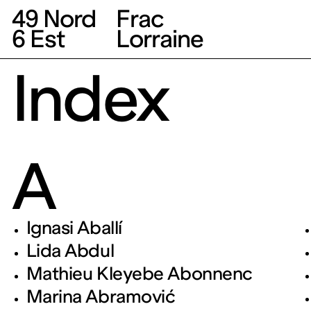
49 Nord
Frac
6 Est
Lorraine
Index
A
Fonds régional d’a
1 bis, rue des Trini
Ignasi Aballí
Fermé
Lida Abdul
Entrée gratuite
Mathieu Kleyebe Abonnenc
Marina Abramović