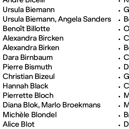
Ursula Biemann
G
Ursula Biemann, Angela Sanders
B
Benoît Billotte
O
Alexandra Bircken
C
Alexandra Birken
B
Dara Birnbaum
C
Pierre Bismuth
D
Christian Bizeul
G
Hannah Black
C
Pierrette Bloch
M
Diana Blok, Marlo Broekmans
M
Michèle Blondel
B
Alice Blot
D