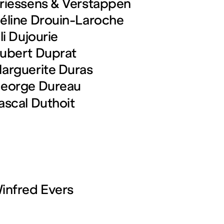
riessens & Verstappen
éline Drouin-Laroche
ili Dujourie
ubert Duprat
arguerite Duras
eorge Dureau
ascal Duthoit
infred Evers