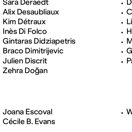
Sara Deraedt
D
Alix Desaubliaux
C
Kim Détraux
L
Inès Di Folco
H
Gintaras Didziapetris
M
Braco Dimitrijevic
G
Julien Discrit
P
Zehra Doğan
Joana Escoval
W
Cécile B. Evans