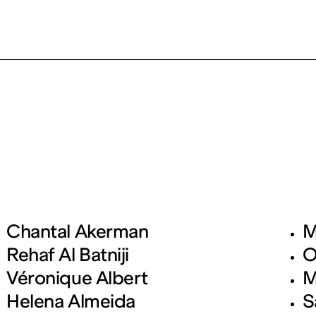
rt contemporain de L
taires 57000 Metz
Chantal Akerman
M
Mar – Ven : 
Rehaf Al Batniji
O
Sam – Dim : 
Véronique Albert
M
Helena Almeida
S