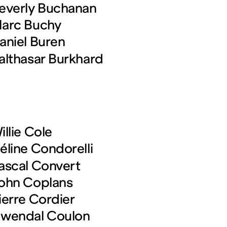
everly Buchanan
arc Buchy
aniel Buren
althasar Burkhard
illie Cole
éline Condorelli
ascal Convert
ohn Coplans
ierre Cordier
wendal Coulon