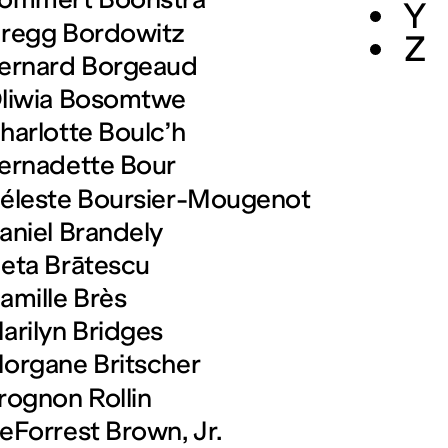
Y
regg Bordowitz
Z
ernard Borgeaud
liwia Bosomtwe
harlotte Boulc’h
ernadette Bour
éleste Boursier-Mougenot
aniel Brandely
eta Brātescu
amille Brès
arilyn Bridges
organe Britscher
rognon Rollin
eForrest Brown, Jr.