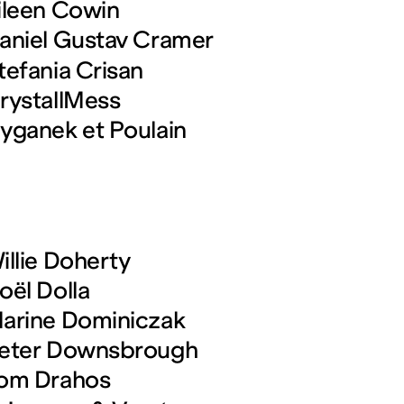
ileen Cowin
aniel Gustav Cramer
tefania Crisan
rystallMess
yganek et Poulain
illie Doherty
oël Dolla
arine Dominiczak
eter Downsbrough
om Drahos