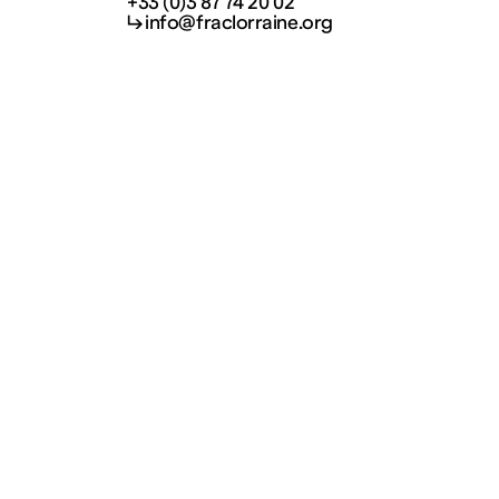
+33 (0)3 87 74 20 02
↳ info@fraclorraine.org
Visite et informations
dispositifs
Votre visite
Jeune public
Accessibilité
Privatisations
Qui sommes-nous ?
Recrutement
Presse
letter
S’inscrire