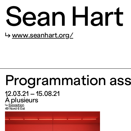
Sean Hart
49 Nord
Frac
6 Est
Lorraine
↳
www.seanhart.org/
Fonds régional d’a
Programmation ass
1 bis, rue des Trini
12.03.21 – 15.08.21
Fermé
À plusieurs
↳
Exposition
49 Nord 6 Est
Entrée gratuite