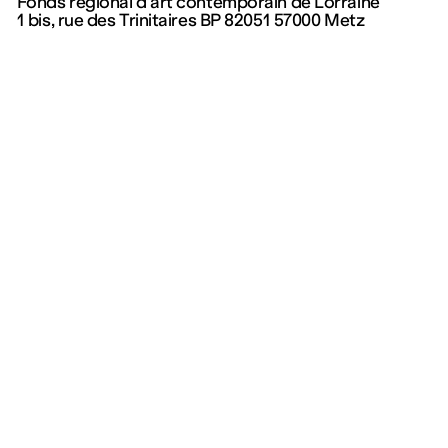
Fonds régional d’art contemporain de Lorraine
1 bis, rue des Trinitaires BP 82051 57000 Metz
Programme
Collection et publication
Expositions
Collection
Événements
Œuvres permanentes
Jeune public
Éditions
Visites
Centre de documentat
—
Actuellement
Prochainement
Archives