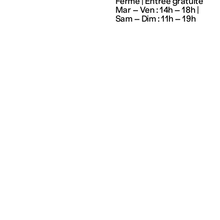
Fermé | Entrée gratuite
Mar – Ven : 14h – 18h |
Sam – Dim : 11h – 19h
s
Partenariats
Artistes
Enseignement
Résidences et 
Champ social
de soutien
Champ culturel
Index
ion
Cultures en dialogue
Les 3 Frac du Grand-Est
Mécénat
Recevoir notre news