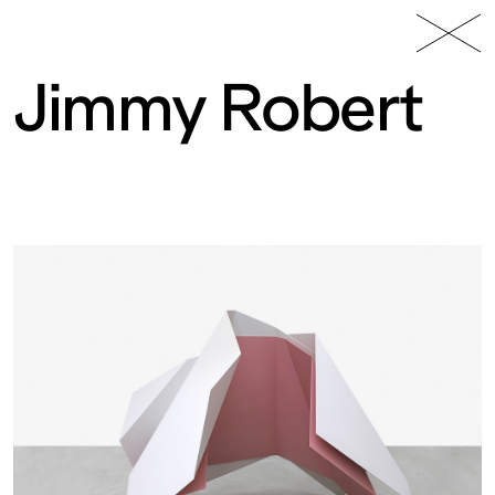
49 Nord
Frac
Menu
6 Est
Lorraine
Jimmy Robert
Fonds
régional
d’art