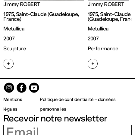
Jimmy ROBERT
Jimmy ROBERT
Fermé
1975, Saint-Claude (Guadeloupe, 
1975, Saint-Claude 
France)
(Guadeloupe, Franc
Entrée
Metallica
Metallica
2007
2007
gratuite
Sculpture
Performance
Mar – Ven
+
+
: 14h – 18h
Sam – Dim
Mentions
Politique de confidentialité – données
légales
personnelles
: 11h – 19h
Recevoir notre newsletter