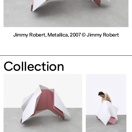
contemporain
de
Lorraine
Jimmy Robert, Metallica, 2007 © Jimmy Robert
1 bis, rue
Collection
des
Trinitaires
57000
Metz