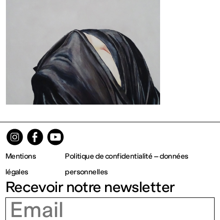
Fermé
Entrée
gratuite
Mar – Ven
: 14h – 18h
Sam – Dim
Mentions
Politique de confidentialité – données
légales
personnelles
Recevoir notre newsletter
: 11h – 19h