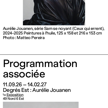
contemporain
de
Lorraine
Aurélie Jouanen, série Sam se noyant (Ceux qui errent),
2024-2025 Peintures à l'huile, 125 x 158 et 216 x 153 cm
Photo : Matteo Pereira
1 bis, rue
des
Programmation
associée
Trinitaires
11.09.26 – 14.02.27
57000
Degrés Est : Aurélie Jouanen
↳
Exposition
49 Nord 6 Est
Metz