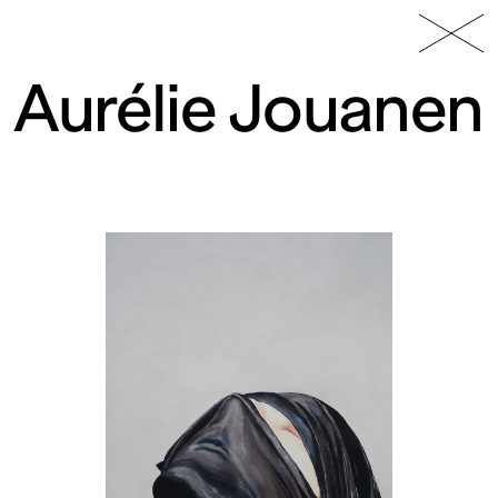
49 Nord
Frac
Menu
6 Est
Lorraine
Aurélie Jouanen
Fonds
régional
d’art