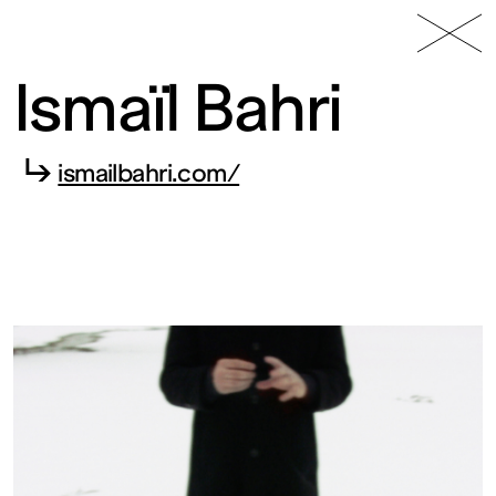
49 Nord
Frac
Menu
6 Est
Lorraine
Ismaïl Bahri
↳
ismailbahri.com/
Fonds
régional
d’art