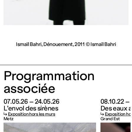
contemporain
de
Lorraine
Ismaïl Bahri, Dénouement, 2011 © Ismaïl Bahri
1 bis, rue
des
Programmation
associée
Trinitaires
07.05.26 – 24.05.26
08.10.22 – 
57000
L’envol des sirènes
Des eaux ar
↳
Exposition hors les murs
↳
Exposition ho
Metz
Grand Est
Metz