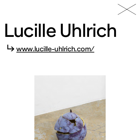
49 Nord
Frac
Menu
6 Est
Lorraine
Lucille Uhlrich
↳
www.lucille-uhlrich.com/
Fonds
régional
d’art