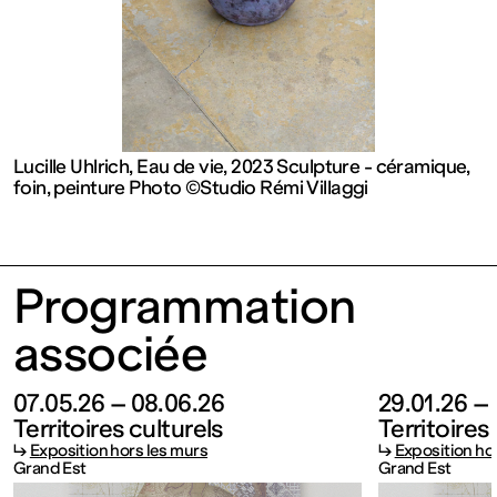
contemporain
de
Lorraine
Lucille Uhlrich, Eau de vie, 2023 Sculpture - céramique,
foin, peinture Photo ©Studio Rémi Villaggi
1 bis, rue
des
Programmation
Trinitaires
associée
57000
07.05.26 – 08.06.26
29.01.26 –
Territoires culturels
Territoires
↳
Exposition hors les murs
↳
Exposition ho
Metz
Grand Est
Grand Est