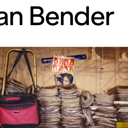
an Bender
rt contemporain de L
taires 57000 Metz
Mar – Ven : 
Sam – Dim : 