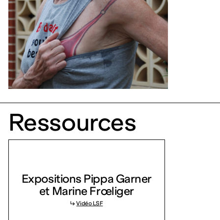
Ressources
Expositions Pippa Garner
et Marine Frœliger
↳
Vidéo LSF