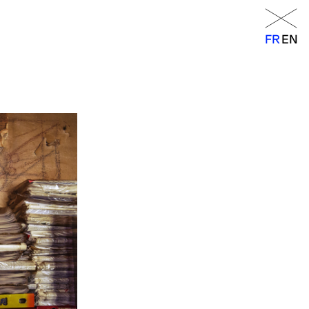
Menu
FR
EN
FR
EN
orraine
14h – 18h
11h – 19h