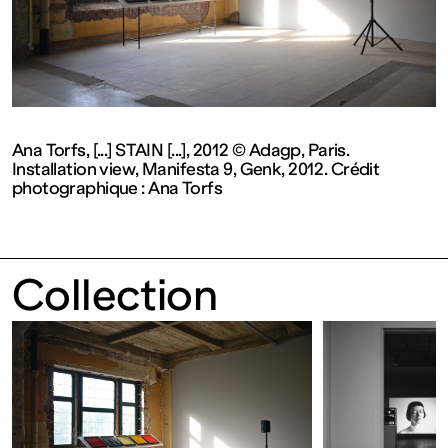
contemporain
de
Lorraine
Ana Torfs, [...] STAIN [...], 2012 © Adagp, Paris.
Installation view, Manifesta 9, Genk, 2012. Crédit
1 bis, rue
photographique : Ana Torfs
des
Collection
Trinitaires
57000
Metz