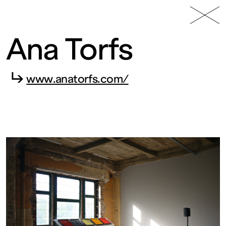
49 Nord
Frac
Menu
6 Est
Lorraine
Ana Torfs
↳
www.anatorfs.com/
Fonds
régional
d’art