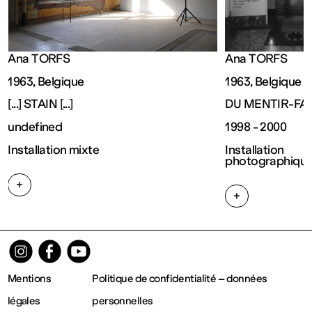
Fermé
Entrée
Ana TORFS
Ana TORFS
1963, Belgique
1963, Belgique
gratuite
[...] STAIN [...]
DU MENTIR-FA
undefined
1998 - 2000
Mar – Ven
Installation mixte
Installation 
photographiqu
: 14h – 18h
+
+
Sam – Dim
: 11h – 19h
Mentions
Politique de confidentialité – données
légales
personnelles