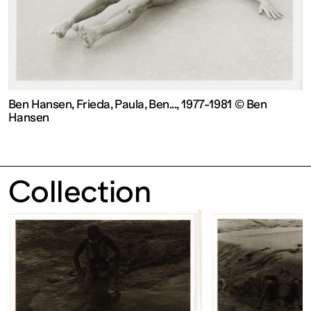
contemporain
de
Lorraine
Ben Hansen, Frieda, Paula, Ben..., 1977-1981 © Ben
Hansen
1 bis, rue
des
Collection
Trinitaires
57000
Metz