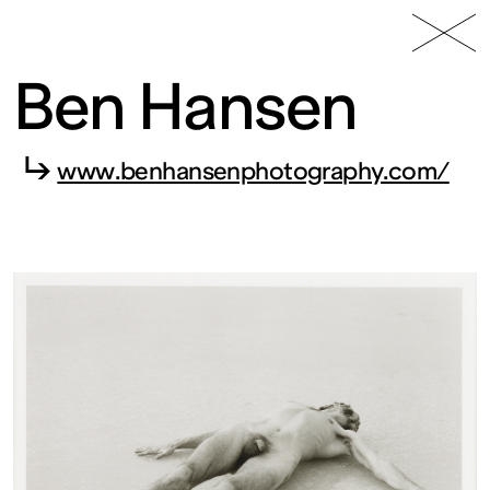
49 Nord
Frac
Menu
6 Est
Lorraine
Ben Hansen
↳
www.benhansenphotography.com/
Fonds
régional
d’art