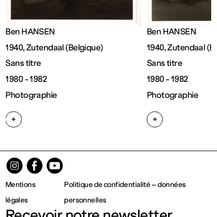
Fermé
Ben HANSEN
Ben HANSEN
Entrée
1940, Zutendaal (Belgique)
1940, Zutendaal (B
Sans titre
Sans titre
gratuite
1980 - 1982
1980 - 1982
Photographie
Photographie
Mar – Ven
+
+
: 14h – 18h
Sam – Dim
: 11h – 19h
Mentions
Politique de confidentialité – données
légales
personnelles
Recevoir notre newsletter