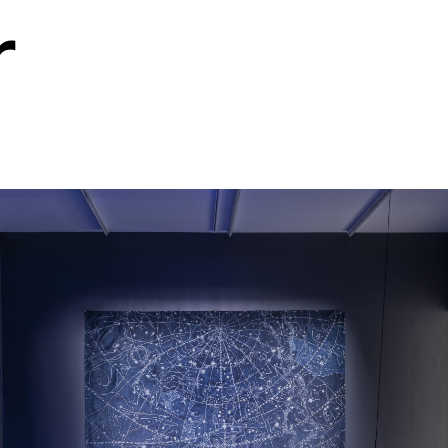
r
rt contemporain de L
taires 57000 Metz
Mar – Ven : 
Sam – Dim : 