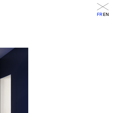
Menu
FR
EN
FR
EN
orraine
14h – 18h
11h – 19h