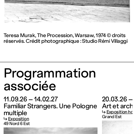
contemporain
de
Lorraine
Teresa Murak, The Procession, Warsaw, 1974 © droits
réservés. Crédit photographique : Studio Rémi Villaggi
1 bis, rue
Programmation
des
associée
Trinitaires
11.09.26 – 14.02.27
20.03.26 –
Familiar Strangers. Une Pologne
Art et arch
57000
multiple
↳
Exposition ho
Grand Est
↳
Exposition
Metz
49 Nord 6 Est