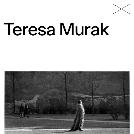
49 Nord
Frac
Menu
6 Est
Lorraine
Teresa Murak
Fonds
régional
d’art