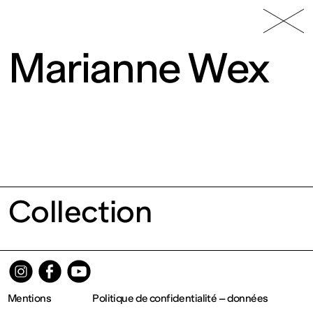
49 Nord
Frac
Menu
6 Est
Lorraine
Marianne Wex
Fonds
Collection
régional
d’art
Mentions
Politique de confidentialité – données