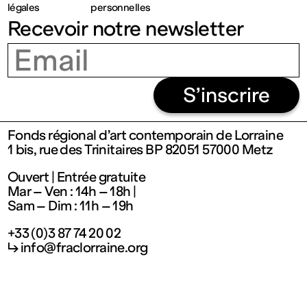
contemporain
légales
personnelles
Recevoir notre newsletter
de
Lorraine
S’inscrire
1 bis, rue
Fonds régional d’art contemporain de Lorraine
1 bis, rue des Trinitaires BP 82051 57000 Metz
des
Ouvert | Entrée gratuite
Mar – Ven : 14h – 18h |
Trinitaires
Sam – Dim : 11h – 19h
+33 (0)3 87 74 20 02
57000
↳ info@fraclorraine.org
Metz