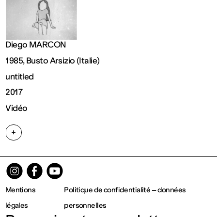
contemporain
de
Diego MARCON
Lorraine
1985, Busto Arsizio (Italie)
untitled
1 bis, rue
2017
Vidéo
des
+
Trinitaires
57000
Mentions
Politique de confidentialité – données
Metz
légales
personnelles