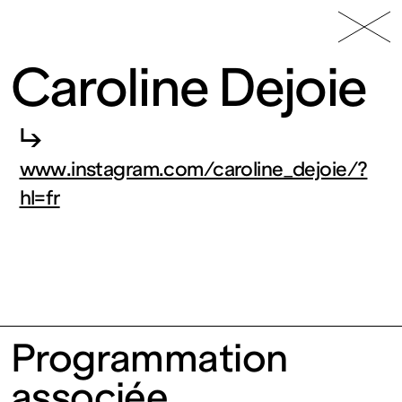
49 Nord
Frac
Menu
6 Est
Lorraine
Caroline Dejoie
↳
www.instagram.com/caroline_dejoie/?
hl=fr
Fonds
régional
Programmation
d’art
associée