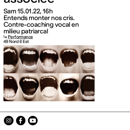
contemporain
Sam 15.01.22, 16h
de
Entends monter nos cris.
Contre-coaching vocal en
milieu patriarcal
Lorraine
↳
Performance
49 Nord 6 Est
1 bis, rue
des
Trinitaires
57000
Metz