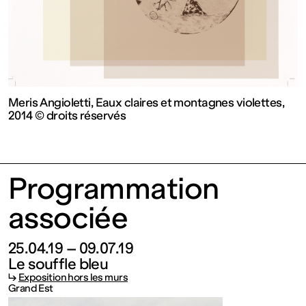
contemporain
de
Lorraine
Meris Angioletti, Eaux claires et montagnes violettes,
2014 © droits réservés
1 bis, rue
des
Programmation
Trinitaires
associée
57000
25.04.19 – 09.07.19
Le souffle bleu
↳
Exposition hors les murs
Metz
Grand Est