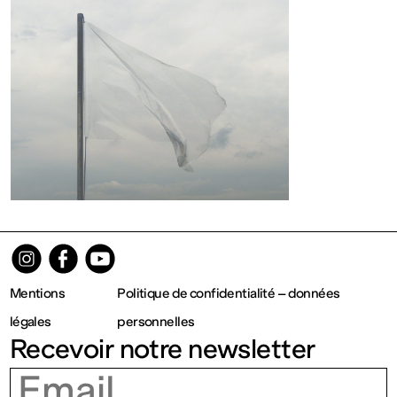
Ouvert
Entrée
gratuite
Mar – Ven
: 14h – 18h
Sam – Dim
Mentions
Politique de confidentialité – données
légales
personnelles
: 11h – 19h
Recevoir notre newsletter