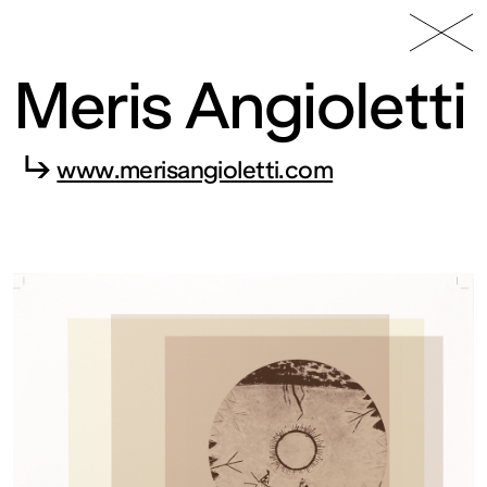
49 Nord
Frac
Menu
6 Est
Lorraine
Meris Angioletti
↳
www.merisangioletti.com
Fonds
régional
d’art