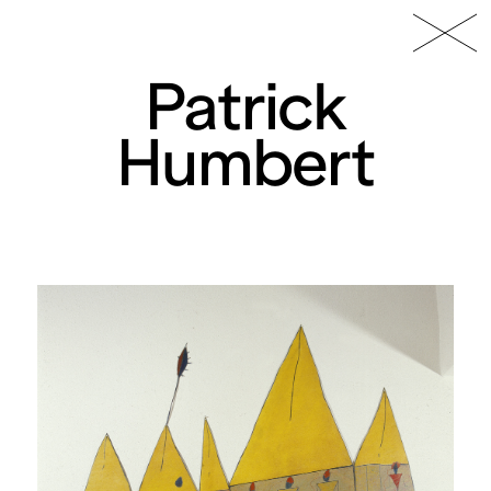
49 Nord
Frac
Menu
6 Est
Lorraine
Patrick
Humbert
Fonds
régional
d’art