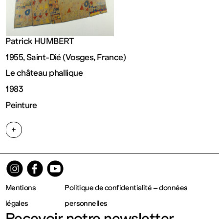
Fermé
Entrée
Patrick HUMBERT
1955, Saint-Dié (Vosges, France)
gratuite
Le château phallique
1983
Mar – Ven
Peinture
: 14h – 18h
+
Sam – Dim
: 11h – 19h
Mentions
Politique de confidentialité – données
légales
personnelles
Recevoir notre newsletter