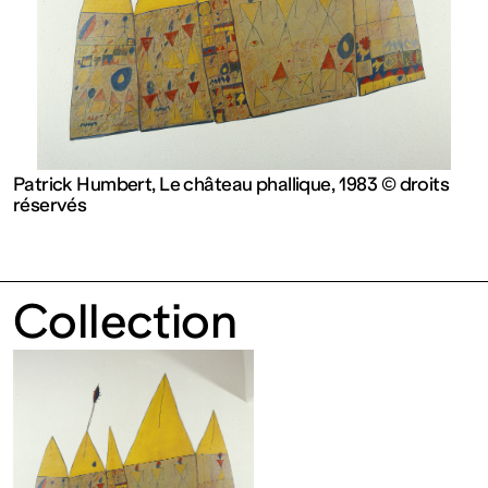
contemporain
de
Lorraine
Patrick Humbert, Le château phallique, 1983 © droits
1 bis, rue
réservés
des
Collection
Trinitaires
57000
Metz