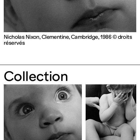
contemporain
de
Lorraine
Nicholas Nixon, Clementine, Cambridge, 1986 © droits
réservés
1 bis, rue
Collection
des
Trinitaires
57000
Metz