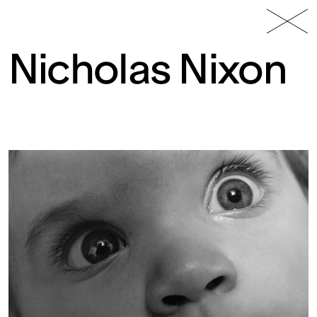
49 Nord
Frac
Menu
6 Est
Lorraine
Nicholas Nixon
Fonds
régional
d’art