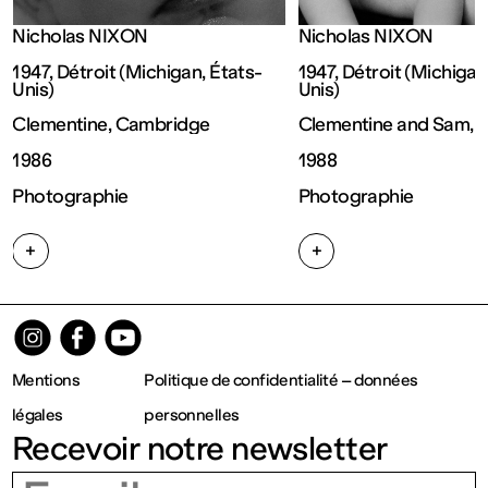
Fermé
Nicholas NIXON
Nicholas NIXON
1947, Détroit (Michigan, États-
1947, Détroit (Michigan
Entrée
Unis)
Unis)
Clementine, Cambridge
Clementine and Sam, 
gratuite
1986
1988
Photographie
Photographie
Mar – Ven
+
+
: 14h – 18h
Sam – Dim
Mentions
Politique de confidentialité – données
: 11h – 19h
légales
personnelles
Recevoir notre newsletter