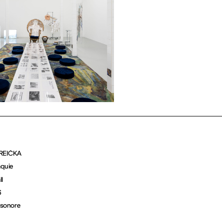
REIČKA
aquie
ll
6
n sonore