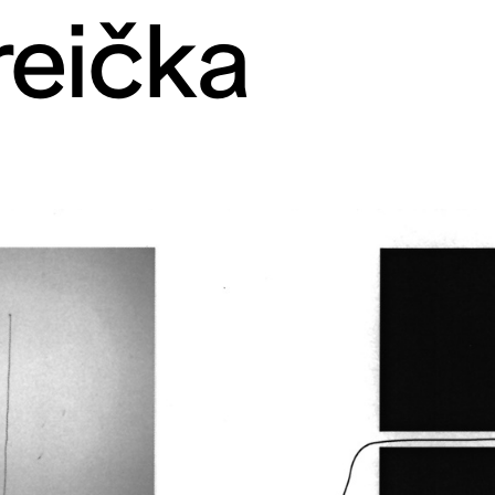
reička
rt contemporain de L
taires 57000 Metz
Mar – Ven : 
Sam – Dim : 