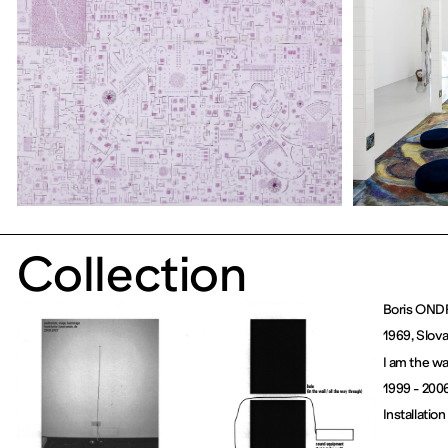
Collection
Boris OND
1969, Slov
I am the wa
1999 - 200
Installatio