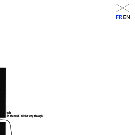
Menu
FR
EN
FR
EN
orraine
14h – 18h
11h – 19h