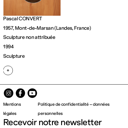
Fermé
Pascal CONVERT
Entrée
1957, Mont-de-Marsan (Landes, France)
Sculpture non attribuée
gratuite
1994
Sculpture
Mar – Ven
+
: 14h – 18h
Sam – Dim
Mentions
Politique de confidentialité – données
: 11h – 19h
légales
personnelles
Recevoir notre newsletter