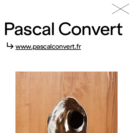
49 Nord
Frac
Menu
6 Est
Lorraine
Pascal Convert
↳
www.pascalconvert.fr
Fonds
régional
d’art