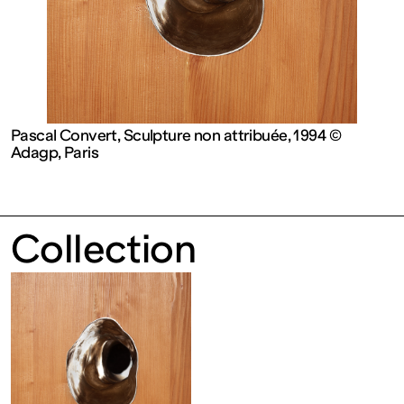
contemporain
de
Lorraine
Pascal Convert, Sculpture non attribuée, 1994 ©
Adagp, Paris
1 bis, rue
des
Collection
Trinitaires
57000
Metz