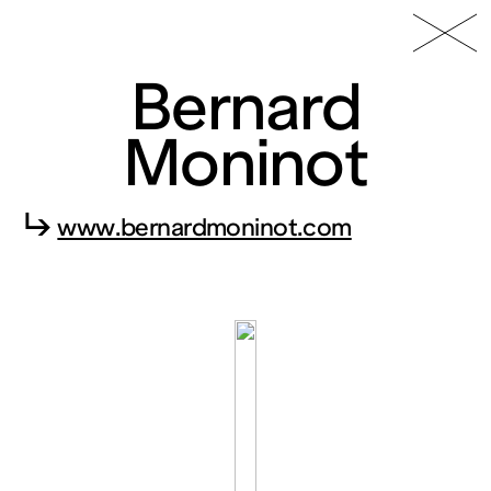
49 Nord
Frac
Menu
6 Est
Lorraine
Bernard
Moninot
↳
www.bernardmoninot.com
Fonds
régional
d’art