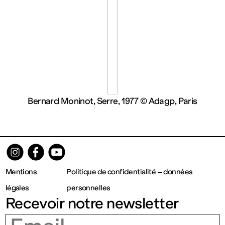
contemporain
de
Lorraine
1 bis, rue
Bernard Moninot, Serre, 1977 © Adagp, Paris
des
Trinitaires
Mentions
Politique de confidentialité – données
57000
légales
personnelles
Recevoir notre newsletter
Metz