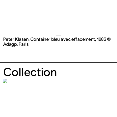
contemporain
de
Lorraine
Peter Klasen, Container bleu avec effacement, 1983 ©
Adagp, Paris
1 bis, rue
des
Collection
Trinitaires
57000
Metz