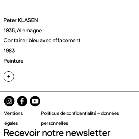
Ouvert
Peter KLASEN
Entrée
1935, Allemagne
Container bleu avec effacement
gratuite
1983
Peinture
Mar – Ven
+
: 14h – 18h
Sam – Dim
Mentions
Politique de confidentialité – données
: 11h – 19h
légales
personnelles
Recevoir notre newsletter