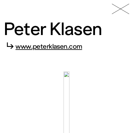
49 Nord
Frac
Menu
6 Est
Lorraine
Peter Klasen
↳
www.peterklasen.com
Fonds
régional
d’art