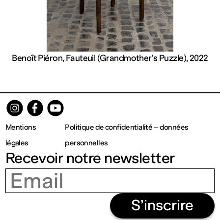
contemporain
de
Lorraine
Benoît Piéron, Fauteuil (Grandmother’s Puzzle), 2022
1 bis, rue
des
Mentions
Politique de confidentialité – données
Trinitaires
légales
personnelles
Recevoir notre newsletter
57000
Metz
S’inscrire