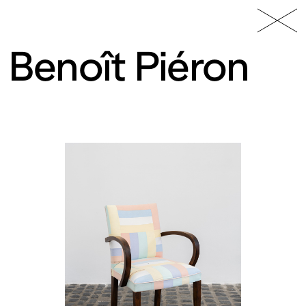
49 Nord
Frac
Menu
6 Est
Lorraine
Benoît Piéron
Fonds
régional
d’art