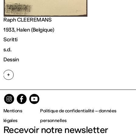
Fermé
Raph CLEEREMANS
Entrée
1933, Halen (Belgique)
Scritti
gratuite
s.d.
Dessin
Mar – Ven
+
: 14h – 18h
Sam – Dim
Mentions
Politique de confidentialité – données
: 11h – 19h
légales
personnelles
Recevoir notre newsletter