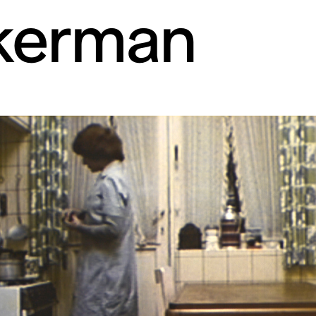
kerman
rt contemporain de L
taires 57000 Metz
Mar – Ven : 
Sam – Dim : 