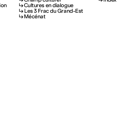
ion
Cultures en dialogue
Les 3 Frac du Grand-Est
Mécénat
s
Partenariats
Artistes
Recevoir notre news
Enseignement
Résidences et 
Champ social
de soutien
Champ culturel
Index
ion
Cultures en dialogue
Les 3 Frac du Grand-Est
Mécénat
Ouvert | Entrée gratuite
Mar – Ven : 14h – 18h |
Sam – Dim : 11h – 19h
Recevoir notre news