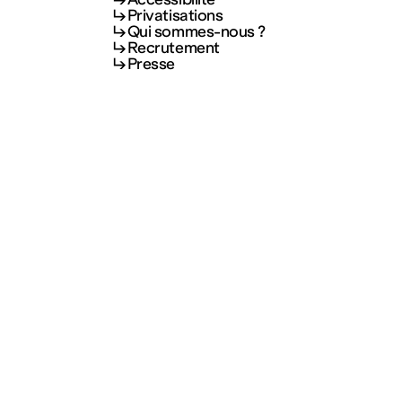
Privatisations
Qui sommes-nous ?
Recrutement
Presse
Visite et informations
letter
dispositifs
Votre visite
Jeune public
S’inscrire
Accessibilité
Privatisations
Qui sommes-nous ?
Recrutement
+33 (0)3 87 74 20 02
Presse
↳ info@fraclorraine.org
letter
S’inscrire