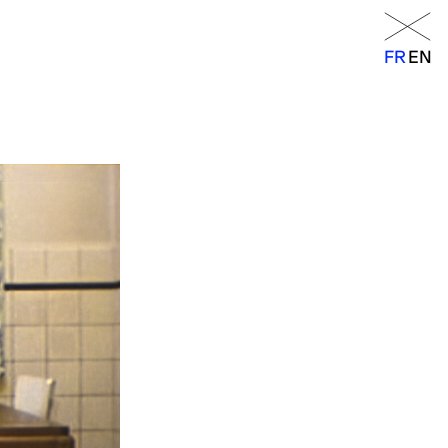
Menu
FR
EN
FR
EN
orraine
14h – 18h
11h – 19h