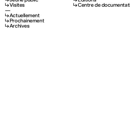
Visites
Centre de documentat
—
Actuellement
Prochainement
Archives
Programme
Collection et publication
Expositions
Collection
Événements
Œuvres permanentes
Jeune public
Éditions
Mentions légales
Politique de confidentialité – données personnelles
Visites
Centre de documentat
—
Actuellement
Fonds régional d’art contemporain de Lorraine
Prochainement
1 bis, rue des Trinitaires BP 82051 57000 Metz
Archives