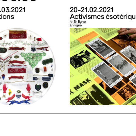
5.03.2021
20-21.02.2021
tions
Activismes ésotériq
↳
En ligne
En ligne