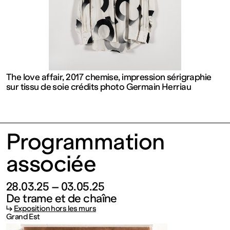
contemporain
de
Lorraine
The love affair, 2017 chemise, impression sérigraphie
sur tissu de soie crédits photo Germain Herriau
1 bis, rue
des
Programmation
Trinitaires
associée
57000
28.03.25 – 03.05.25
De trame et de chaîne
↳
Exposition hors les murs
Metz
Grand Est