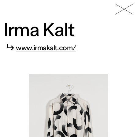
49 Nord
Frac
Menu
6 Est
Lorraine
Irma Kalt
↳
www.irmakalt.com/
Fonds
régional
d’art