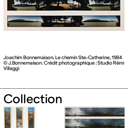
contemporain
de
Lorraine
1 bis, rue
Joachim Bonnemaison, Le chemin Ste-Catherine, 1984
© J.Bonnemaison. Crédit photographique : Studio Rémi
des
Villaggi
Trinitaires
Collection
57000
Metz