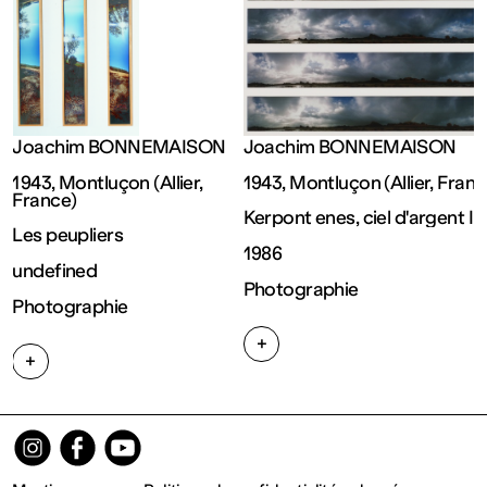
Ouvert
Entrée
Joachim BONNEMAISON
Joachim BONNEMAISON
gratuite
1943, Montluçon (Allier, 
1943, Montluçon (Allier, Franc
France)
Mar – Ven
Kerpont enes, ciel d'argent I
Les peupliers
1986
undefined
: 14h – 18h
Photographie
Photographie
+
Sam – Dim
+
: 11h – 19h