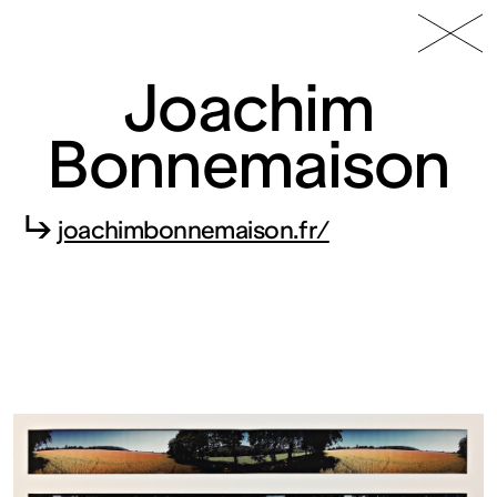
49 Nord
Frac
Menu
6 Est
Lorraine
Joachim
Bonnemaison
↳
joachimbonnemaison.fr/
Fonds
régional
d’art