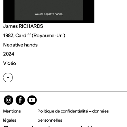
contemporain
de
James RICHARDS
Lorraine
1983, Cardiff (Royaume-Uni)
Negative hands
1 bis, rue
2024
Vidéo
des
+
Trinitaires
57000
Mentions
Politique de confidentialité – données
Metz
légales
personnelles