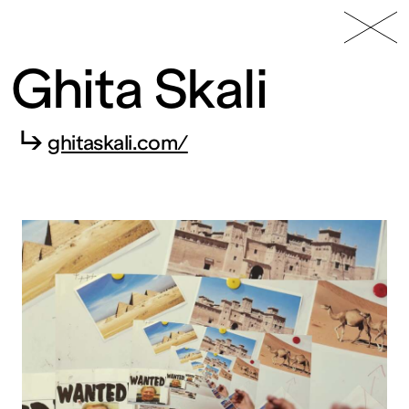
49 Nord
Frac
Menu
6 Est
Lorraine
Ghita Skali
↳
ghitaskali.com/
Fonds
régional
d’art