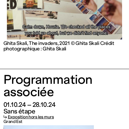
contemporain
de
Lorraine
Ghita Skali, The invaders, 2021 © Ghita Skali Crédit
photographique : Ghita Skali
1 bis, rue
des
Programmation
Trinitaires
associée
57000
01.10.24 – 28.10.24
Sans étape
↳
Exposition hors les murs
Metz
Grand Est