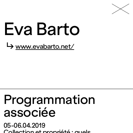
49 Nord
Frac
Menu
6 Est
Lorraine
Eva Barto
↳
www.evabarto.net/
Fonds
Programmation
régional
associée
d’art
05-06.04.2019
Collection et propriété : quels