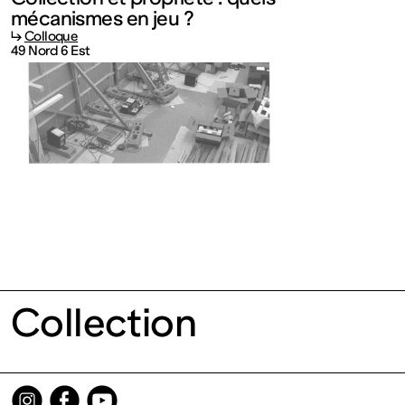
contemporain
mécanismes en jeu ?
↳
Colloque
de
49 Nord 6 Est
Lorraine
1 bis, rue
des
Trinitaires
Collection
57000
Metz