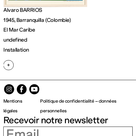
Ouvert
Alvaro BARRIOS
1945, Barranquilla (Colombie)
Entrée
El Mar Caribe
undefined
gratuite
Installation
Mar – Ven
+
: 14h – 18h
Sam – Dim
Mentions
Politique de confidentialité – données
légales
personnelles
: 11h – 19h
Recevoir notre newsletter