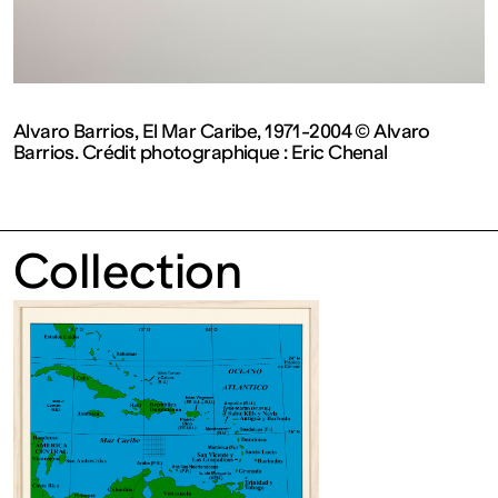
contemporain
de
Lorraine
Alvaro Barrios, El Mar Caribe, 1971-2004 © Alvaro
Barrios. Crédit photographique : Eric Chenal
1 bis, rue
Collection
des
Trinitaires
57000
Metz