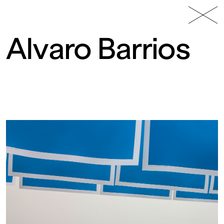
49 Nord
Frac
Menu
6 Est
Lorraine
Alvaro Barrios
Fonds
régional
d’art