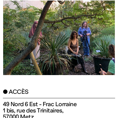
Ouvert
Entrée
gratuite
Mar – Ven
: 14h – 18h
Sam – Dim
● ACCÈS
: 11h – 19h
49 Nord 6 Est - Frac Lorraine
1 bis, rue des Trinitaires,
57000 Metz