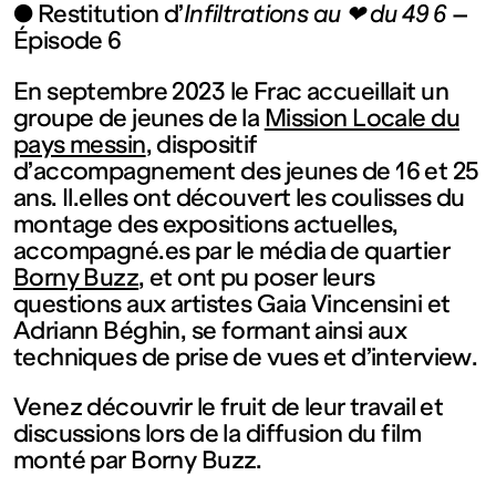
contemporain
● Restitution d’
Infiltrations au ❤ du 49 6
–
Épisode 6
de
En septembre 2023 le Frac accueillait un
groupe de jeunes de la
Mission Locale du
Lorraine
pays messin
, dispositif
d’accompagnement des jeunes de 16 et 25
1 bis, rue
ans. Il.elles ont découvert les coulisses du
montage des expositions actuelles,
accompagné.es par le média de quartier
des
Borny Buzz
, et ont pu poser leurs
questions aux artistes Gaia Vincensini et
Trinitaires
Adriann Béghin, se formant ainsi aux
techniques de prise de vues et d’interview.
57000
Venez découvrir le fruit de leur travail et
discussions lors de la diffusion du film
Metz
monté par Borny Buzz.