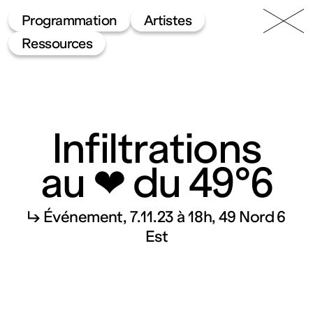
49 Nord
Frac
Menu
Programmation
Artistes
6 Est
Lorraine
Ressources
Infiltrations
au ❤ du 49°6
Fonds
↳ Événement
7.11.23 à 18h
49 Nord 6
régional
Est
d’art