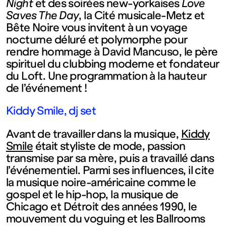
contemporain
Night
et des soirées new-yorkaises
Love
Saves The Day
, la Cité musicale-Metz et
Bête Noire vous invitent à un voyage
de
nocturne déluré et polymorphe pour
rendre hommage à David Mancuso, le père
Lorraine
spirituel du clubbing moderne et fondateur
du Loft. Une programmation à la hauteur
de l’événement !
1 bis, rue
Kiddy Smile, dj set
des
Avant de travailler dans la musique,
Kiddy
Smile
était styliste de mode, passion
Trinitaires
transmise par sa mère, puis a travaillé dans
l’événementiel. Parmi ses influences, il cite
57000
la musique noire-américaine comme le
gospel et le hip-hop, la musique de
Chicago et Détroit des années 1990, le
Metz
mouvement du voguing et les Ballrooms