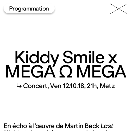
49 Nord
Frac
Menu
Programmation
6 Est
Lorraine
Kiddy Smile x
MEGA Ω MEGA
Fonds
↳ Concert
Ven 12.10.18, 21h
Metz
régional
d’art
En écho à l’œuvre de Martin Beck
Last