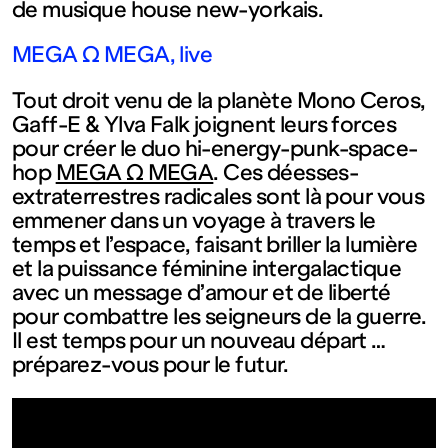
de musique house new-yorkais.
Ouvert
MEGA Ω MEGA, live
Entrée
Tout droit venu de la planète Mono Ceros,
Gaff-E & Ylva Falk joignent leurs forces
gratuite
pour créer le duo hi-energy-punk-space-
hop
MEGA Ω MEGA
. Ces déesses-
extraterrestres radicales sont là pour vous
Mar – Ven
emmener dans un voyage à travers le
temps et l’espace, faisant briller la lumière
: 14h – 18h
et la puissance féminine intergalactique
avec un message d’amour et de liberté
pour combattre les seigneurs de la guerre.
Sam – Dim
Il est temps pour un nouveau départ …
préparez-vous pour le futur.
: 11h – 19h