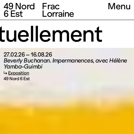
49 Nord
Frac
Menu
6 Est
Lorraine
ellement
27.02.26 – 16.08.26
Beverly Buchanan. Impermanences, avec Hélène
Yamba-Guimbi
↳
Exposition
49 Nord 6 Est
Fonds
régional
d’art