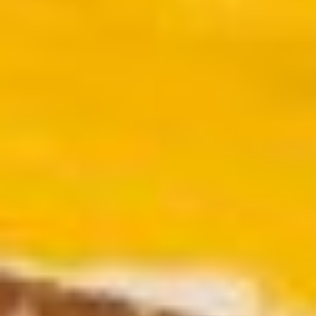
Ouvert
Entrée
gratuite
Mar – Ven
: 14h – 18h
Sam – Dim
: 11h – 19h