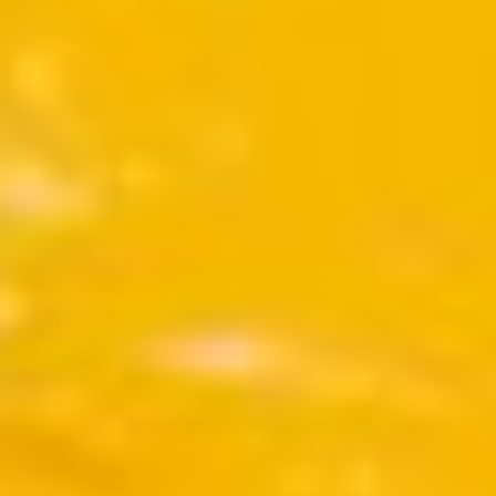
contemporain
de
Lorraine
1 bis, rue
des
Trinitaires
57000
Metz