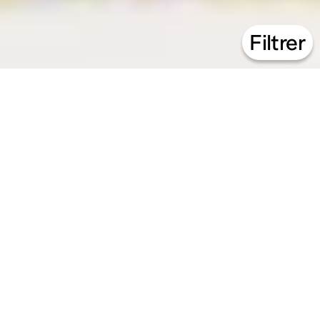
Filtrer
21.07 – 14.08.26
Animations estivales
↳
Atelier
49 Nord 6 Est