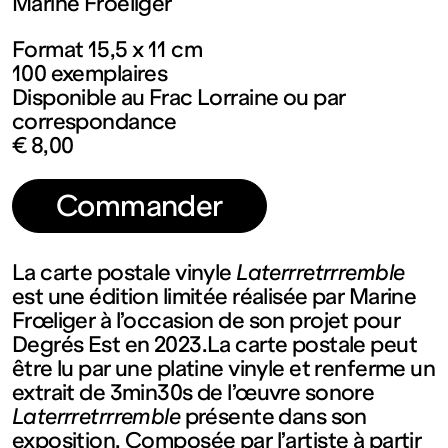
contemporain
Marine Froeliger
Format 15,5 x 11 cm
de
100 exemplaires
Disponible au Frac Lorraine ou par
Lorraine
correspondance
€ 8,00
1 bis, rue
Commander
des
La carte postale vinyle
Laterrretrrremble
Trinitaires
est une édition limitée réalisée par Marine
Frœliger à l’occasion de son projet pour
Degrés Est en 2023.La carte postale peut
57000
être lu par une platine vinyle et renferme un
extrait de 3min30s de l’œuvre sonore
Metz
Laterrretrrremble
présente dans son
exposition. Composée par l’artiste à partir