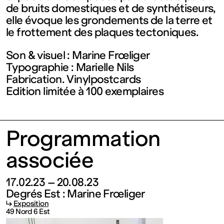
de bruits domestiques et de synthétiseurs,
Fermé
elle évoque les grondements de la terre et
le frottement des plaques tectoniques.
Entrée
Son & visuel : Marine Frœliger
Typographie : Marielle Nils
gratuite
Fabrication. Vinylpostcards
Edition limitée à 100 exemplaires
Mar – Ven
: 14h – 18h
Programmation
associée
Sam – Dim
17.02.23 – 20.08.23
: 11h – 19h
Degrés Est : Marine Frœliger
↳
Exposition
49 Nord 6 Est