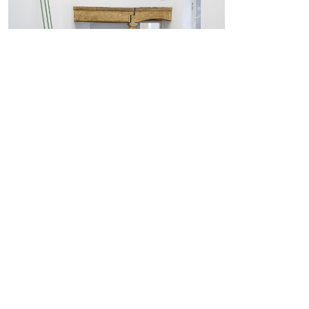
Mentions
Politique de confidentialité – données
légales
personnelles
Recevoir notre newsletter
S’inscrire
Artistes
Fonds régional d’art contemporain de Lorraine
Marine Froeliger
1 bis, rue des Trinitaires BP 82051 57000 Metz
Fermé | Entrée gratuite
Mar – Ven : 14h – 18h |
Sam – Dim : 11h – 19h